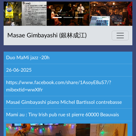
Masae Gimbayashi (銀林成江)
Duo MaMi jazz -20h
26-06-2025
https://www.facebook.com/share/1AsoyE8uS7/?
mibextid=wwXIfr
Masaé Gimbayashi piano Michel Bartissol contrebasse
Mami au : Tiny Irish pub rue st pierre 60000 Beauvais