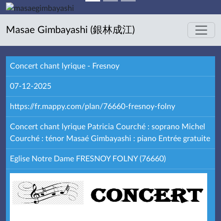
Masae Gimbayashi (銀林成江)
Concert chant lyrique - Fresnoy
07-12-2025
https://fr.mappy.com/plan/76660-fresnoy-folny
Concert chant lyrique Patricia Courché : soprano Michel
Courché : ténor Masaé Gimbayashi : piano Entrée gratuite
Eglise Notre Dame FRESNOY FOLNY (76660)