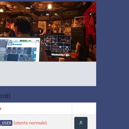
enti
o
_USER
(utente normale)