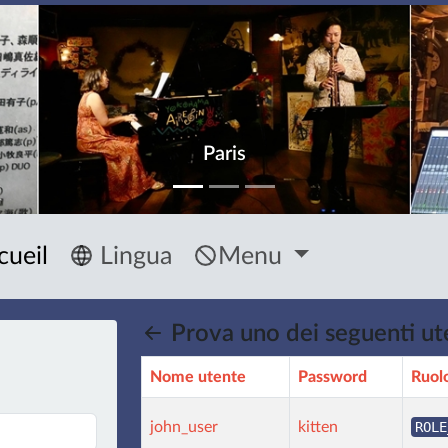
Paris
cueil
Lingua
Menu
Prova uno dei seguenti ut
Nome utente
Password
Ruol
john_user
kitten
ROLE