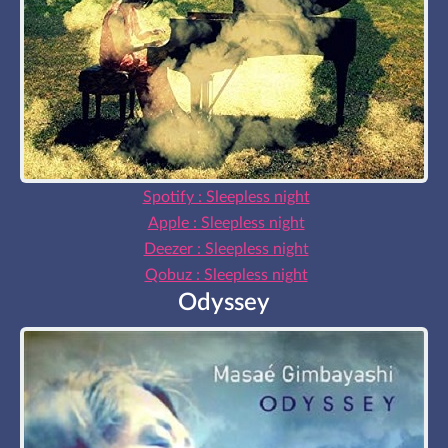
Spotify : Sleepless night
Apple : Sleepless night
Deezer : Sleepless night
Qobuz : Sleepless night
Odyssey