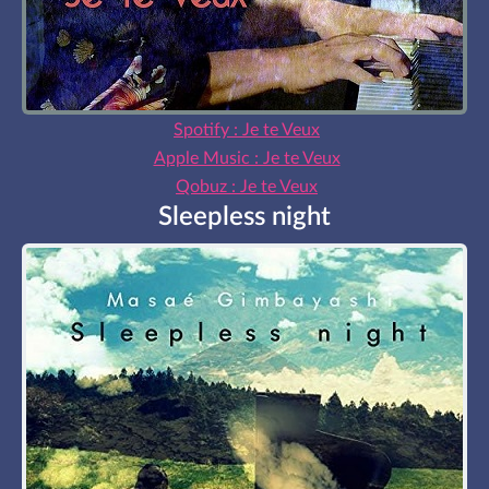
Spotify : Je te Veux
Apple Music : Je te Veux
Qobuz : Je te Veux
Sleepless night