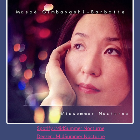
Spotify :MidSummer Nocturne
Deezer : MidSummer Nocturne