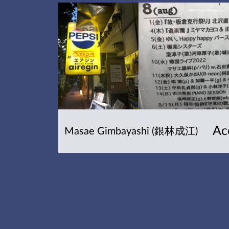
Ac
Masae Gimbayashi (銀林成江)