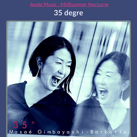
Apple Music : MidSummer Nocturne
35 degre