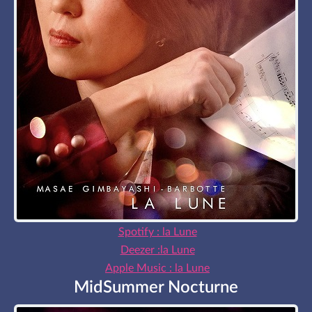
Spotify : la Lune
Deezer :la Lune
Apple Music : la Lune
MidSummer Nocturne