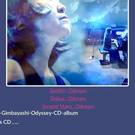
Spotify : Odyssey
Qobuz : Odyssey
Sergent Major : Odyssey
-Gimbayashi-Odyssey-CD-album
CD , ...