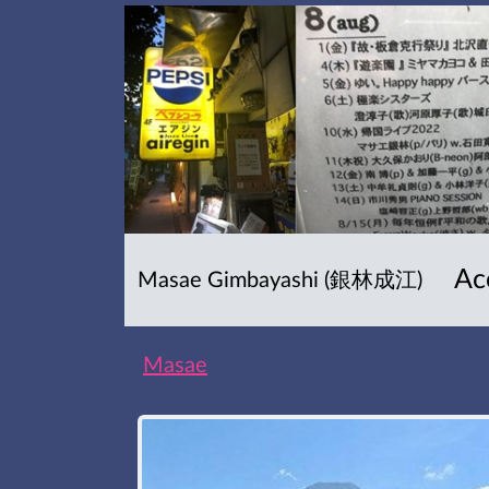
Ac
Masae Gimbayashi (銀林成江)
Masae