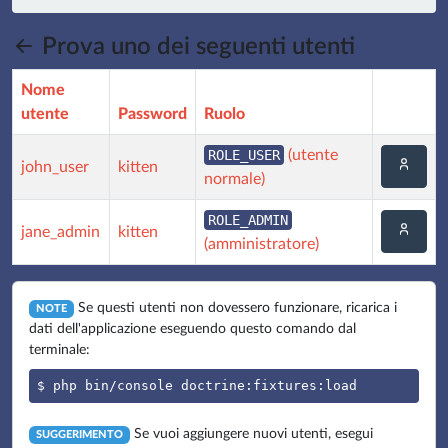
Prova uno dei seguenti utenti
Nome
utente
Password
Ruolo
ROLE_USER
(utente
john_user
kitten
normale)
ROLE_ADMIN
jane_admin
kitten
(amministratore)
Se questi utenti non dovessero funzionare, ricarica i
NOTE
dati dell'applicazione eseguendo questo comando dal
terminale:
$ php bin/console doctrine:fixtures:load
Se vuoi aggiungere nuovi utenti, esegui
SUGGERIMENTO