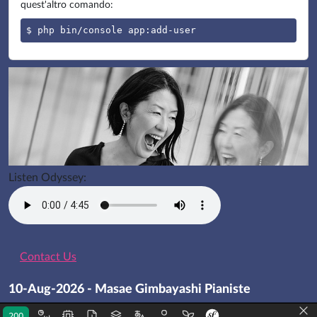
quest'altro comando:
$ php bin/console app:add-user
Listen Odyssey:
Contact Us
10-Aug-2026 - Masae Gimbayashi Pianiste
200