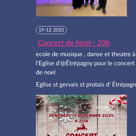
19-12-2025
Concert de Noel - 20h
ecole de musique , danse et theatre à
l'Eglise d'@Étrépagny pour le concert
de noel
Eglise st gervais st protais d' Étrépag