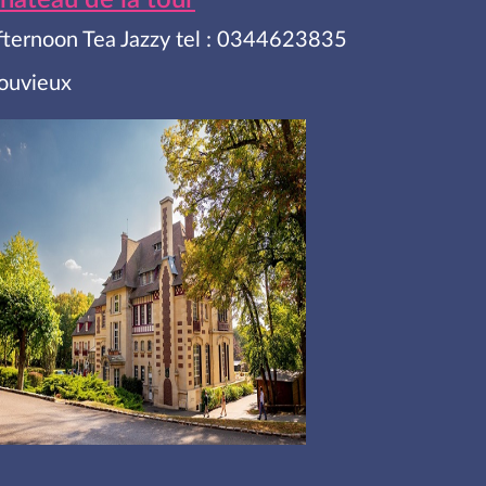
hateau de la tour
fternoon Tea Jazzy tel : 0344623835
ouvieux