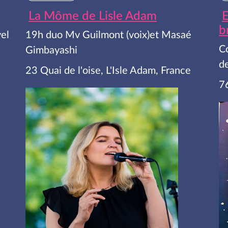
La Môme de Lisle Adam
E
b
el
19h duo Mv Guilmont (voix)et Masaé
C
Gimbayashi
de
23 Quai de l'oise, L'Isle Adam, France
7