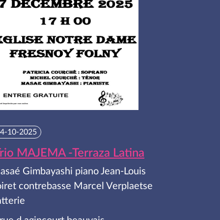
4-10-2025
rio MAJEMA -Terraza Latina
asaé Gimbayashi piano Jean-Louis
oiret contrebasse Marcel Verplaetse
tterie