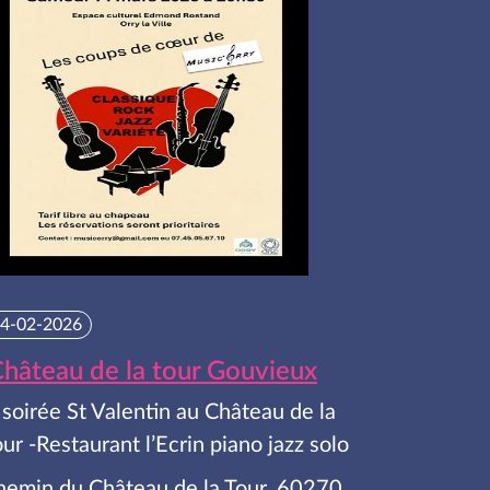
4-02-2026
hâteau de la tour Gouvieux
 soirée St Valentin au Château de la
ur -Restaurant l’Ecrin piano jazz solo
hemin du Château de la Tour, 60270