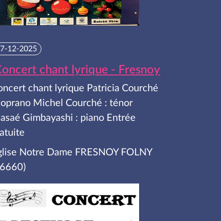
7-12-2025
oncert chant lyrique - Fresnoy
ncert chant lyrique Patricia Courché
soprano Michel Courché : ténor
asaé Gimbayashi : piano Entrée
atuite
glise Notre Dame FRESNOY FOLNY
76660)