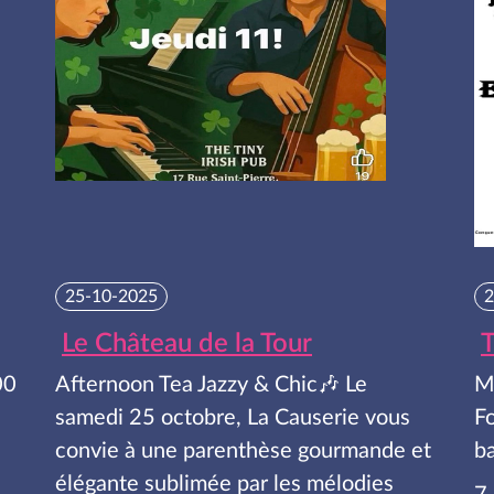
25-10-2025
2
Le Château de la Tour
T
00
Afternoon Tea Jazzy & Chic🎶 Le
M
samedi 25 octobre, La Causerie vous
F
convie à une parenthèse gourmande et
ba
élégante sublimée par les mélodies