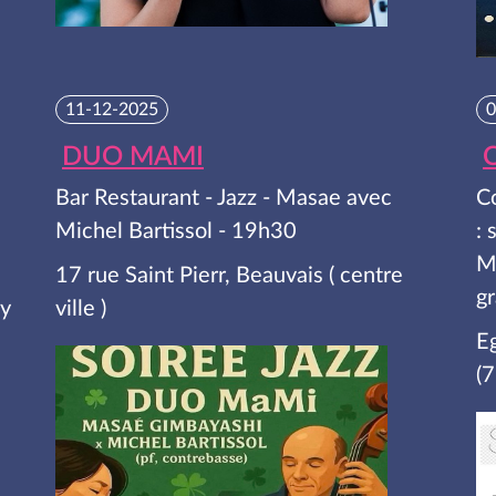
11-12-2025
0
DUO MAMI
C
Bar Restaurant - Jazz - Masae avec
Co
Michel Bartissol - 19h30
: 
M
17 rue Saint Pierr, Beauvais ( centre
gr
ny
ville )
E
(