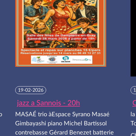
19-02-2026
1
jazz a Sannois - 20h
C
o
MASAÉ trio àEspace Syrano Masaé
la
Gimbayashi piano Michel Bartissol
To
contrebasse Gérard Benezet batterie
C