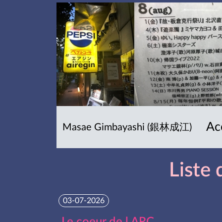
Ac
Masae Gimbayashi (銀林成江)
Liste
03-07-2026