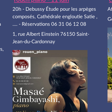
rouen piano - 11 juin
c
20h - Debussy Étude pour les arpèges
A
composés, Cathédrale engloutie Satie ,
G
a
.... - Réservations 06 31 06 12 08
1, rue Albert Einstein 76150 Saint-
Jean-du-Cardonnay
s,