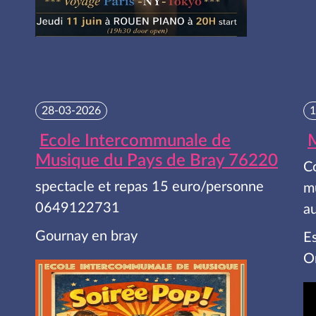
28-03-2026
1
Ecole Intercommunale de
M
Musique du Pays de Bray 76220
Co
spectacle et repas 15 euro/personne
m
0649122731
a
Gournay en bray
E
Or